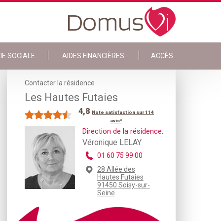
IE SOCIALE
AIDES FINANCIÈRES
ACCÈS
Contacter la résidence
Les Hautes Futaies
4,8
Note satisfaction sur 114
avis*
Direction de la résidence:
Véronique LELAY
01 60 75 99 00
28 Allée des
Hautes Futaies
91450 Soisy-sur-
Seine