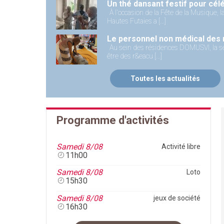
À l'occasion de la Fête de la Musique, 
Hautes Futaies a [...]
Au sein des résidences DOMUSVI, la séc
être des r&eacu [...]
Toutes les actualités
Programme d'activités
Samedi 8/08
Activité libre
11h00
Château Dranem
Samedi 8/08
Loto
15h30
17 Avenue de Rigny
91130 Ris-Orangis
Samedi 8/08
jeux de société
Maison de retraite médicalisée
16h30