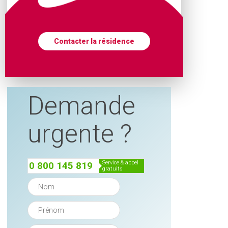
Contacter la résidence
Une résidence au calme dans un cadre d’
Demande
urgente ?
service & appel
0 800 145 819
gratuits