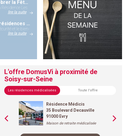
Un thé dansant festif pour célébrer la Fête de la Musique à la Résidence Les Hautes Futaies
la Résidence Les
lire la suite
Le personnel non médical des résidences DOMUSVI se forme à l'AFGSU1
urité et le bien-
lire la suite
L'offre DomusVi à proximité de
Soisy-sur-Seine
Les résidences médicalisées
Toute l'offre
Résidence Médicis
35 Boulevard Decauville
91000 Evry
Maison de retraite médicalisée