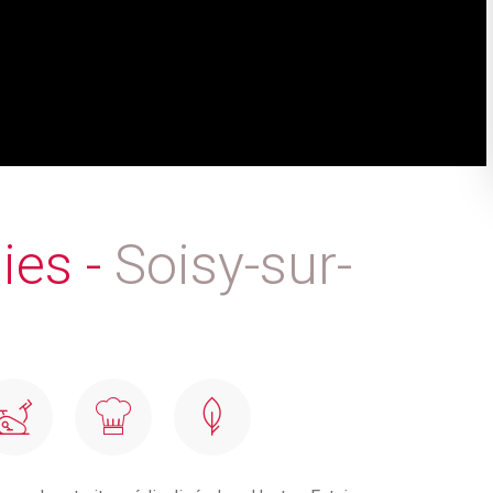
ies -
Soisy-sur-