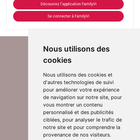
Découvrez l'application FamilyVi
Se connecter à FamilyVi
Nous utilisons des
cookies
Nous utilisons des cookies et
d'autres technologies de suivi
Suivez-nous sur Twitter
pour améliorer votre expérience
de navigation sur notre site, pour
vous montrer un contenu
personnalisé et des publicités
Rejoignez nos équipes
ciblées, pour analyser le trafic de
notre site et pour comprendre la
provenance de nos visiteurs.
Nous contacter